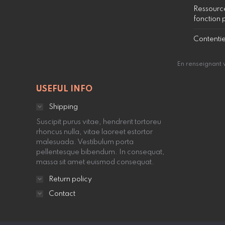
Ressource
fonction 
Contenti
En renseignant 
USEFUL INFO
Shipping
Suscipit purus vitae, hendrerit tortoreu
rhoncus nulla, vitae laoreet estortor
malesuada. Vestibulum porta
pellentesque bibendum. In consequat,
massa sit amet euismod consequat.
Return policy
Contact