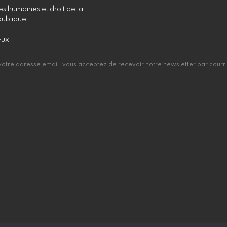
s humaines et droit de la
publique
eux
votre adresse email, vous acceptez de recevoir notre newsletter par courri