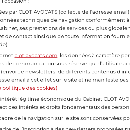
l’occasion :
sées par CLOT AVOCATS (collecte de l’adresse email)
s données techniques de navigation conformément à no
du Cabinet, ses prestations de services ou plus global
 et de contact ainsi que de toute information fournie
de).
ternet
clot-avocats.com
, les données à caractère per
 fins de communication sous réserve que l’utilisateu
envoi de newsletters, de différents contenus d’inf
 email à cet effet sur le site et ne manifeste pas d
e politique des cookies).
 l’intérêt légitime économique du Cabinet CLOT AVO
pect des intérêts et droits fondamentaux des perso
adre de la navigation sur le site sont conservées po
cadre de l’inscription à des newsletters proposées 