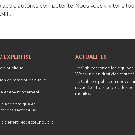
e autre autorité compétente. Nous vous invitons tou
CNIL.
D’EXPERTISE
ACTUALITES
e publique
Le Cabinet forme les équipes
Worldline en droit des marché
ion et immobilier public
Le Cabinet publie un nouvel art
revue Contrats publics des édi
e et environnement
moniteur
lic économique et
ations sectorielles
ic général et secteur public