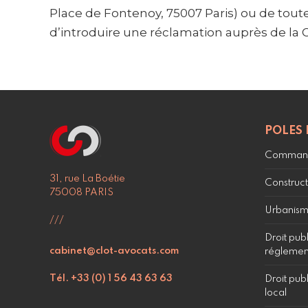
Place de Fontenoy, 75007 Paris) ou de tout
d’introduire une réclamation auprès de la 
POLES 
Command
31, rue La Boétie
Construct
75008 PARIS
Urbanism
///
Droit pub
cabinet@clot-avocats.com
réglement
Tél. +33 (0) 1 56 43 63 63
Droit publ
local