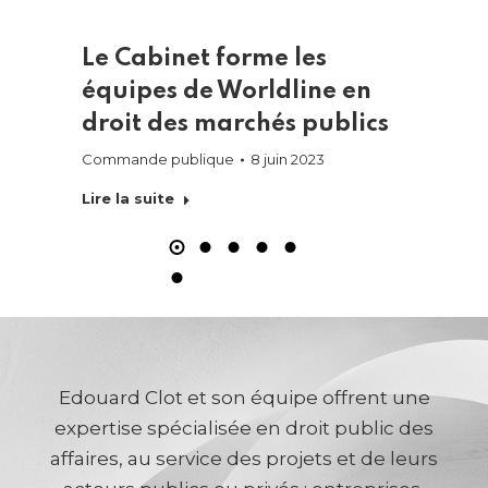
IP
Le Cabinet forme les
Le 
e
équipes de Worldline en
nouv
droit des marchés publics
Cont
nti-
édi
Commande publique
8 juin 2023
c
Comma
Lire la suite
ocal
,
Lire l
Edouard Clot et son équipe offrent une
expertise spécialisée en droit public des
affaires, au service des projets et de leurs