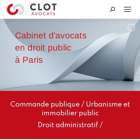
Recherche
:
Cabinet d'avocats
en droit public
à Paris
Commande publique / Urbanisme et
immobilier public
Droit administratif /