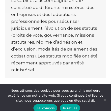
Le Cabinet a accompagné un GIP
constitué de différents ministères, des
entreprises et des fédérations
professionnelles pour sécuriser
juridiquement l’évolution de ses statuts
(droits de vote, gouvernance, missions
statutaires, régime d’adhésion et
d’exclusion, modalités de paiement des
cotisations). Les statuts modifiés ont été
récemment approuvés par arrêté
ministériel.
Nous utilisons des cookies pour vous garantir la meilleure
expérience sur notre site web. Si vous continuez à utiliser ce
site, nous supposerons que vous en êtes satisfait.
© 2021 • E. Clot Avocat •
Mentions légales
•
Utilisation des
J'ai compris
Je refuse
cookies