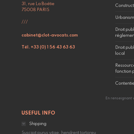
31, rue La Boétie
Construct
75008 PARIS
Urbanism
///
Droit pub
cabinet@clot-avocats.com
réglement
Tél. +33 (0) 1 56 43 63 63
Droit publ
local
Ressource
fonction 
Contenti
En renseignant 
USEFUL INFO
Shipping
Suscipit purus vitae, hendrerit tortoreu