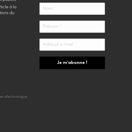
icle à la
tions du
er électronique.