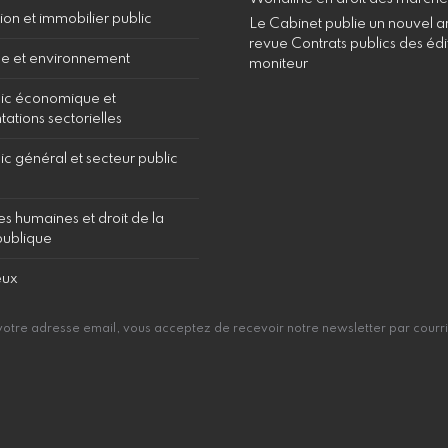
ion et immobilier public
Le Cabinet publie un nouvel art
revue Contrats publics des édi
e et environnement
moniteur
lic économique et
ations sectorielles
ic général et secteur public
s humaines et droit de la
publique
eux
votre adresse email, vous acceptez de recevoir notre newsletter par courri