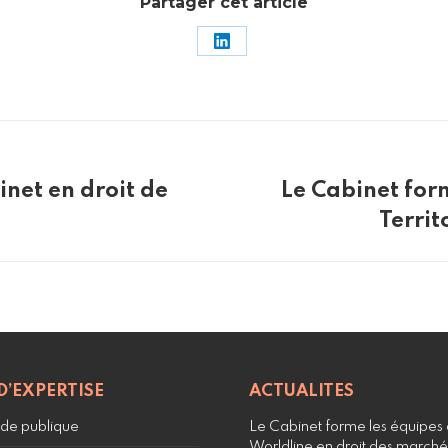
Partager cet article
Partager
sur
LinkedIn
inet en droit de
Le Cabinet form
Article
Territ
suivant
:
D’EXPERTISE
ACTUALITES
e publique
Le Cabinet forme les équipes
Worldline en droit des marché