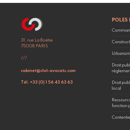
POLES 
Command
31, rue La Boétie
Construct
75008 PARIS
Urbanism
///
Droit pub
cabinet@clot-avocats.com
réglement
Tél. +33 (0) 1 56 43 63 63
Droit publ
local
Ressource
fonction 
Contenti