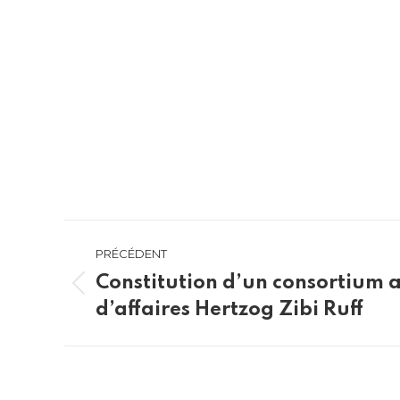
Navigation
PRÉCÉDENT
article
Constitution d’un consortium a
Article
d’affaires Hertzog Zibi Ruff
précédent
: