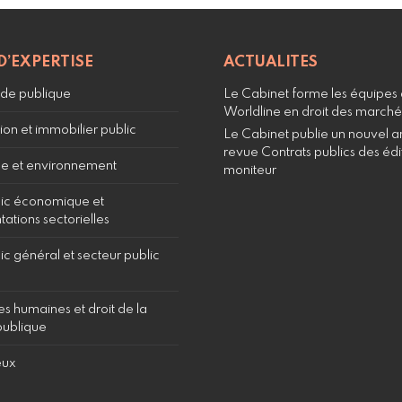
D’EXPERTISE
ACTUALITES
e publique
Le Cabinet forme les équipes
Worldline en droit des marché
ion et immobilier public
Le Cabinet publie un nouvel art
revue Contrats publics des édi
e et environnement
moniteur
lic économique et
ations sectorielles
ic général et secteur public
s humaines et droit de la
publique
eux