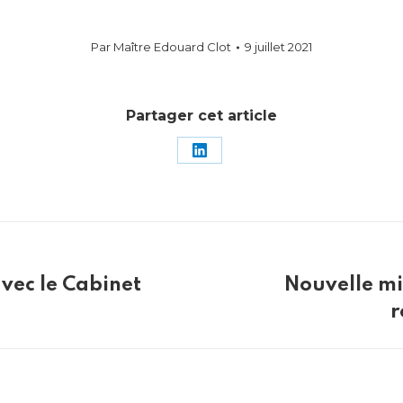
Par
Maître Edouard Clot
9 juillet 2021
Partager cet article
Partager
sur
LinkedIn
vec le Cabinet
Nouvelle mi
Article
r
suivant
: