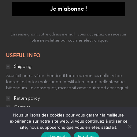
En renseignant votre adresse email, vous acceptez de recevoir
notre newsletter par courrier électronique.
USEFUL INFO
Shipping
Suscipit purus vitae, hendrerit tortoreu rhoncus nulla, vitae
laoreet estortor malesuada. Vestibulum porta pellentesque
bibendum. In consequat, massa sit amet euismod consequat.
Return policy
Contact
Nous utilisons des cookies pour vous garantir la meilleure
expérience sur notre site web. Si vous continuez à utiliser ce
site, nous supposerons que vous en êtes satisfait.
© 2021 • E. Clot Avocat •
Mentions légales
•
Utilisation des
J'ai compris
Je refuse