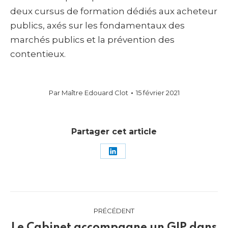
deux cursus de formation dédiés aux acheteur
publics, axés sur les fondamentaux des
marchés publics et la prévention des
contentieux.
Par
Maître Edouard Clot
15 février 2021
Partager cet article
Partager
sur
LinkedIn
Navigation
PRÉCÉDENT
article
Le Cabinet accompagne un GIP dans