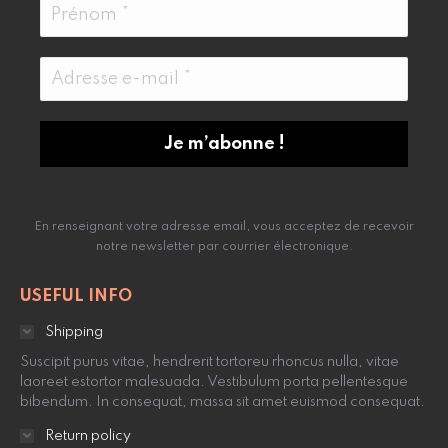
En renseignant votre adresse email, vous acceptez de recevoir
notre newsletter par courrier électronique.
USEFUL INFO
Shipping
Suscipit purus vitae, hendrerit tortoreu rhoncus nulla, vitae
laoreet estortor malesuada. Vestibulum porta pellentesque
bibendum. In consequat, massa sit amet euismod consequat.
Return policy