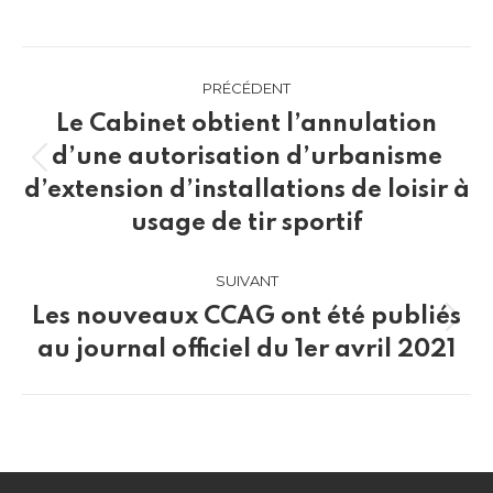
sur
LinkedIn
Navigation
PRÉCÉDENT
article
Le Cabinet obtient l’annulation
d’une autorisation d’urbanisme
Article
d’extension d’installations de loisir à
précédent
usage de tir sportif
:
SUIVANT
Les nouveaux CCAG ont été publiés
Article
au journal officiel du 1er avril 2021
suivant
: